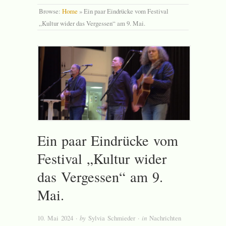
Browse:
Home
»
Ein paar Eindrücke vom Festival
„Kultur wider das Vergessen“ am 9. Mai.
Ein paar Eindrücke vom
Festival „Kultur wider
das Vergessen“ am 9.
Mai.
10. Mai 2024
· by
Sylvia Schmieder
· in
Nachrichten