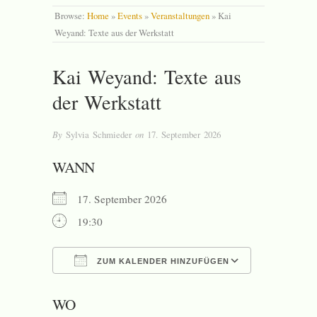
Browse:
Home
»
Events
»
Veranstaltungen
»
Kai
Weyand: Texte aus der Werkstatt
Kai Weyand: Texte aus
der Werkstatt
By
Sylvia Schmieder
on
17. September 2026
WANN
17. September 2026
19:30
ZUM KALENDER HINZUFÜGEN
ICS herunterladen
Google Kal
WO